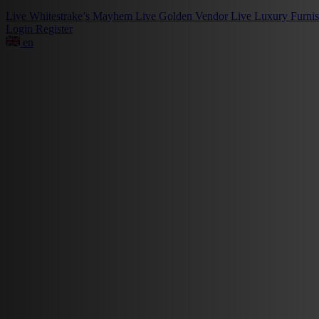
Live
Whitestrake’s Mayhem
Live
Golden Vendor
Live
Luxury Furni
Login
Register
en