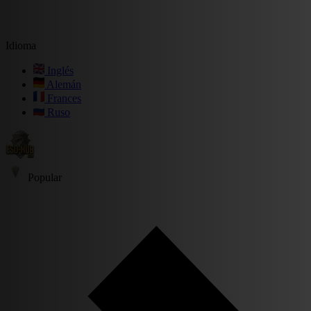
Idioma
Inglés
Alemán
Frances
Ruso
Popular