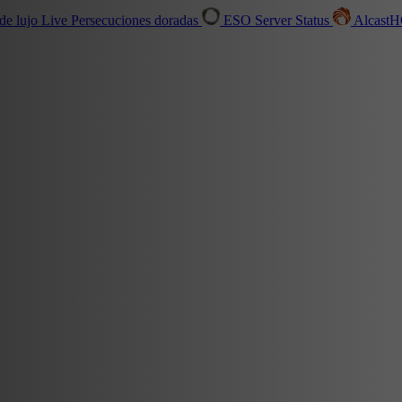
de lujo
Live
Persecuciones doradas
ESO Server Status
Alcast