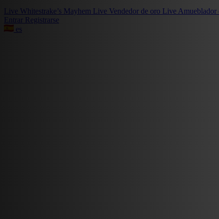
Live
Whitestrake’s Mayhem
Live
Vendedor de oro
Live
Amueblador 
Entrar
Registrarse
es