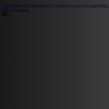
Live
Whitestrake’s Mayhem
Live
Vendedor de oro
Live
Amueblador 
Entrar
Registrarse
es