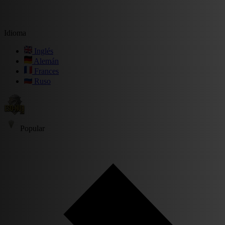
Idioma
Inglés
Alemán
Frances
Ruso
Popular