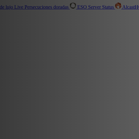
de lujo
Live
Persecuciones doradas
ESO Server Status
Alcast