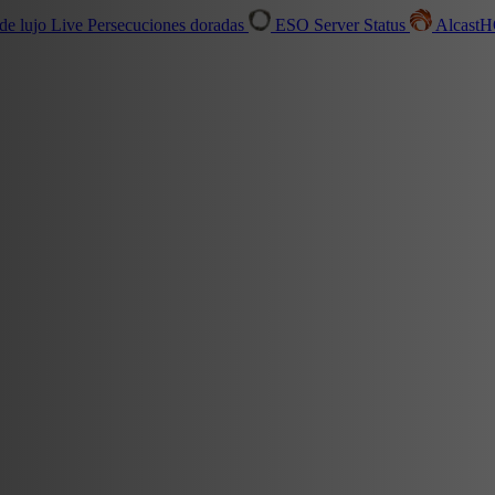
de lujo
Live
Persecuciones doradas
ESO Server Status
Alcast