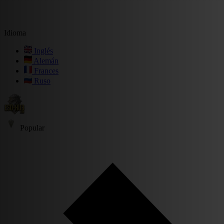
Idioma
Inglés
Alemán
Frances
Ruso
Popular