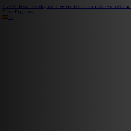
Live
Whitestrake’s Mayhem
Live
Vendedor de oro
Live
Amueblador 
Entrar
Registrarse
es