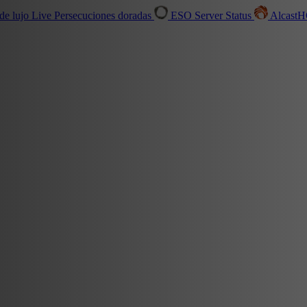
de lujo
Live
Persecuciones doradas
ESO Server Status
Alcast