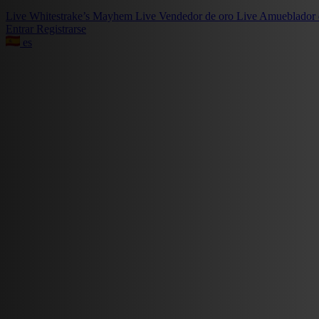
Live
Whitestrake’s Mayhem
Live
Vendedor de oro
Live
Amueblador 
Entrar
Registrarse
es