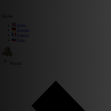
Idioma
Inglés
Alemán
Frances
Ruso
Popular