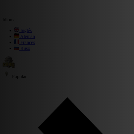
Idioma
Inglés
Alemán
Frances
Ruso
Popular