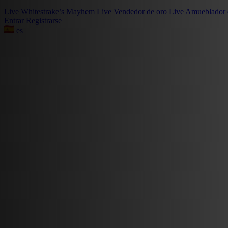
Live
Whitestrake’s Mayhem
Live
Vendedor de oro
Live
Amueblador 
Entrar
Registrarse
es