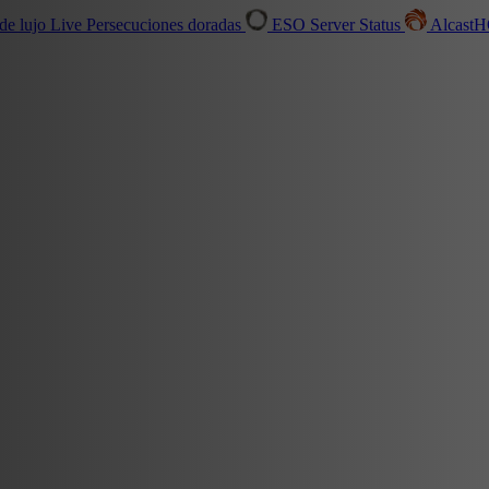
de lujo
Live
Persecuciones doradas
ESO Server Status
Alcast