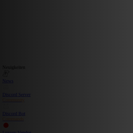
Neuigkeiten
News
Discord Server
Community
Discord Bot
Commands
Luxury Vendor