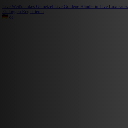
Live
Weißplankes Gemetzel
Live
Goldene Händlerin
Live
Luxusauss
Einloggen
Registrieren
de