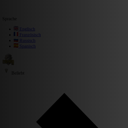
Sprache
Englisch
Französisch
Russisch
Spanisch
Beliebt