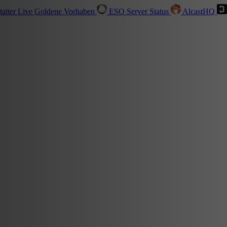
tatter
Live
Goldene Vorhaben
ESO Server Status
AlcastHQ