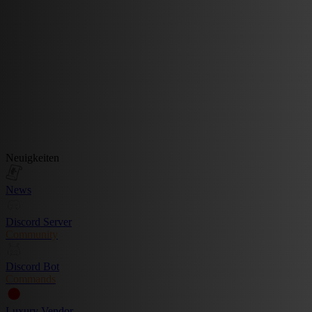
Neuigkeiten
News
Discord Server
Community
Discord Bot
Commands
Luxury Vendor