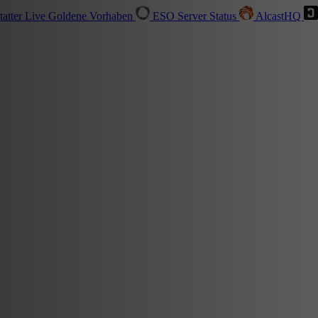
tatter
Live
Goldene Vorhaben
ESO Server Status
AlcastHQ