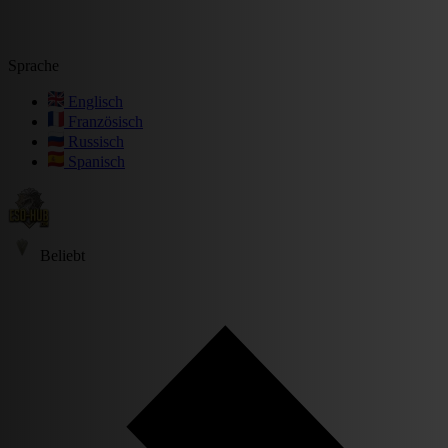
Sprache
Englisch
Französisch
Russisch
Spanisch
Beliebt