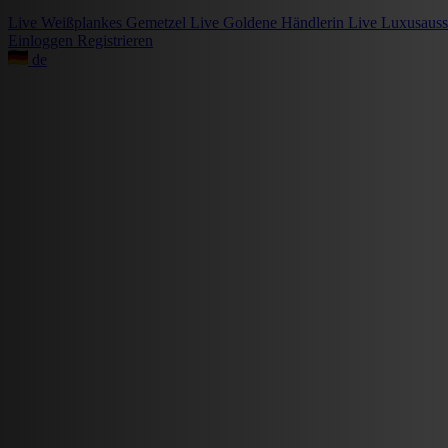
Live
Weißplankes Gemetzel
Live
Goldene Händlerin
Live
Luxusauss
Einloggen
Registrieren
de