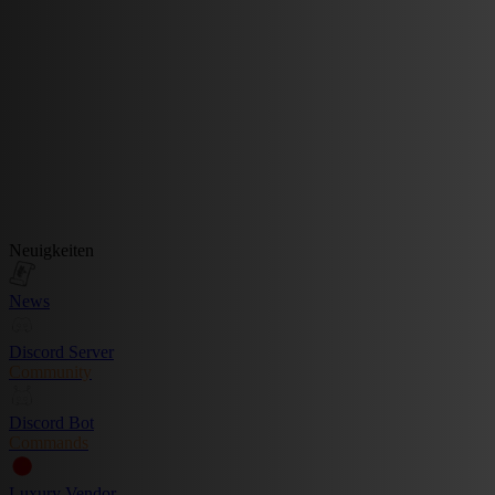
Neuigkeiten
News
Discord Server
Community
Discord Bot
Commands
Luxury Vendor