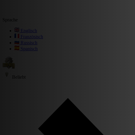
Sprache
Englisch
Französisch
Russisch
Spanisch
Beliebt