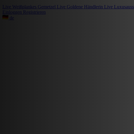
Live
Weißplankes Gemetzel
Live
Goldene Händlerin
Live
Luxusauss
Einloggen
Registrieren
de