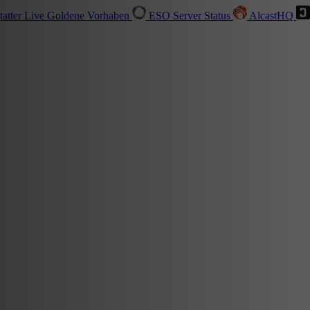
tatter
Live
Goldene Vorhaben
ESO Server Status
AlcastHQ