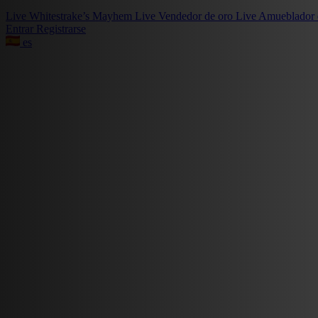
Live
Whitestrake’s Mayhem
Live
Vendedor de oro
Live
Amueblador 
Entrar
Registrarse
es