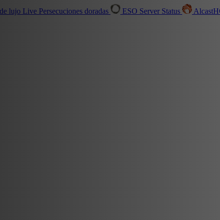
de lujo
Live
Persecuciones doradas
ESO Server Status
Alcast