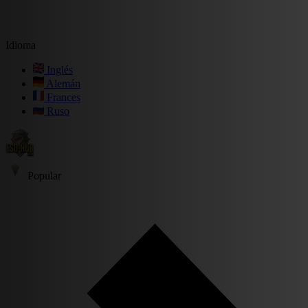
Idioma
Inglés
Alemán
Frances
Ruso
Popular