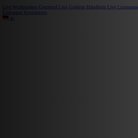
Live
Weißplankes Gemetzel
Live
Goldene Händlerin
Live
Luxusauss
Einloggen
Registrieren
de