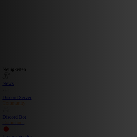
Neuigkeiten
News
Discord Server
Community
Discord Bot
Commands
Luxury Vendor