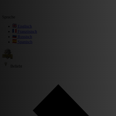
Sprache
Englisch
Französisch
Russisch
Spanisch
Beliebt