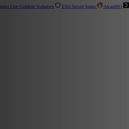
tatter
Live
Goldene Vorhaben
ESO Server Status
AlcastHQ