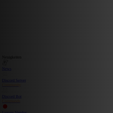
Neuigkeiten
News
Discord Server
Community
Discord Bot
Commands
Luxury Vendor