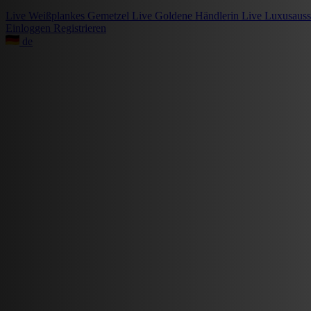
Live
Weißplankes Gemetzel
Live
Goldene Händlerin
Live
Luxusauss
Einloggen
Registrieren
de