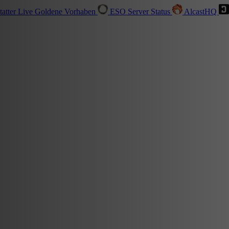
tatter
Live
Goldene Vorhaben
ESO Server Status
AlcastHQ