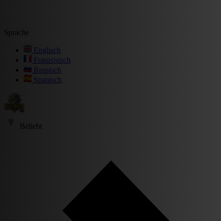
Sprache
Englisch
Französisch
Russisch
Spanisch
Beliebt