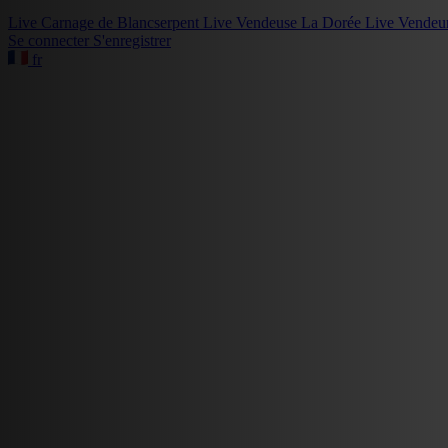
Live
Carnage de Blancserpent
Live
Vendeuse La Dorée
Live
Vendeu
Se connecter
S'enregistrer
fr