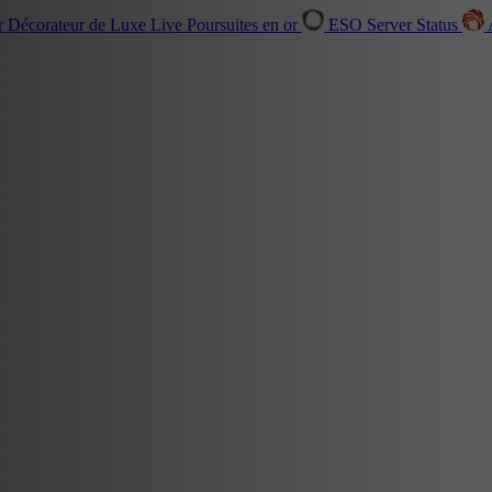
r Décorateur de Luxe
Live
Poursuites en or
ESO Server Status