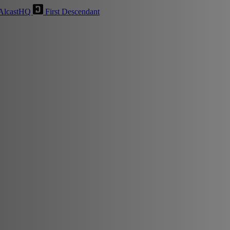
AlcastHQ
First Descendant