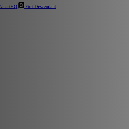
AlcastHQ
First Descendant