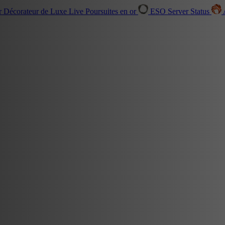
r Décorateur de Luxe
Live
Poursuites en or
ESO Server Status