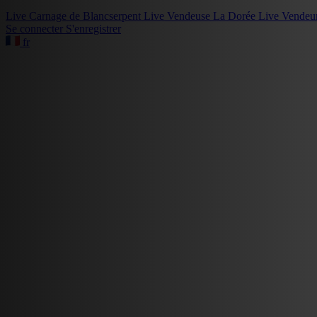
Live
Carnage de Blancserpent
Live
Vendeuse La Dorée
Live
Vendeu
Se connecter
S'enregistrer
fr