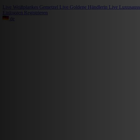
Live
Weißplankes Gemetzel
Live
Goldene Händlerin
Live
Luxusauss
Einloggen
Registrieren
de