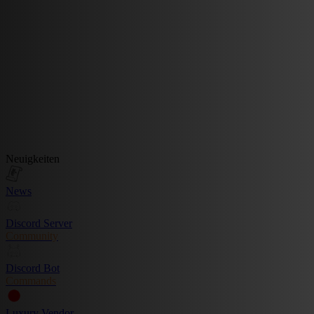
Neuigkeiten
News
Discord Server
Community
Discord Bot
Commands
Luxury Vendor