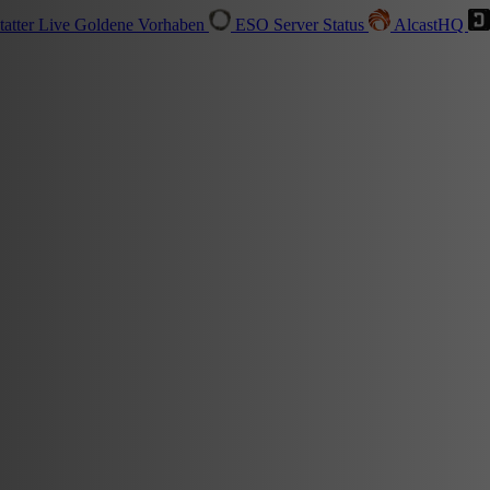
tatter
Live
Goldene Vorhaben
ESO Server Status
AlcastHQ