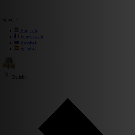
Sprache
Englisch
Französisch
Russisch
Spanisch
Beliebt