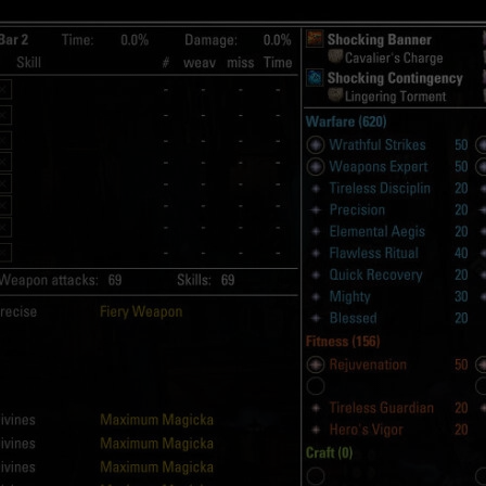
astHQ
First Descendant