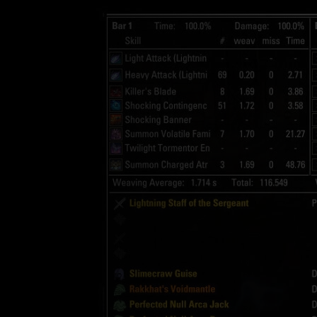
Live
Poursuites en or
Discord Bot
ESO Server Status
Alc
Se connecter
S'enregistrer
fr