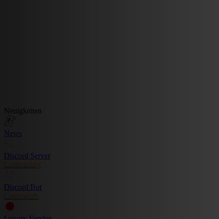
Neuigkeiten
News
Discord Server
Community
Discord Bot
Commands
Luxury Vendor