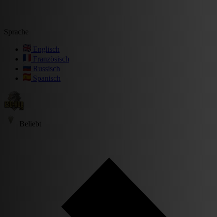
Sprache
Englisch
Französisch
Russisch
Spanisch
Beliebt