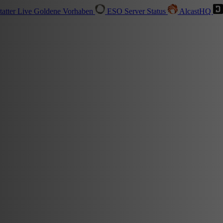
tatter
Live
Goldene Vorhaben
ESO Server Status
AlcastHQ