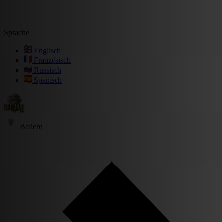
Sprache
Englisch
Französisch
Russisch
Spanisch
Beliebt