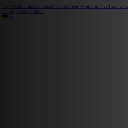
Live
Weißplankes Gemetzel
Live
Goldene Händlerin
Live
Luxusauss
Einloggen
Registrieren
de