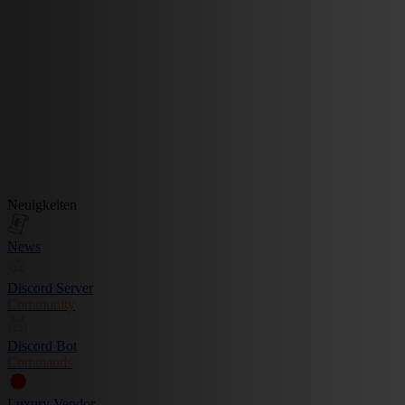
Neuigkeiten
News
Discord Server
Community
Discord Bot
Commands
Luxury Vendor