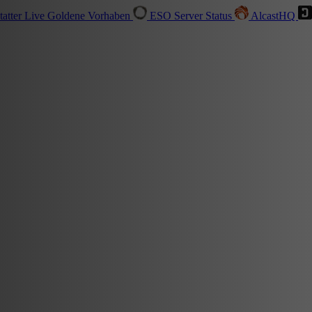
tatter
Live
Goldene Vorhaben
ESO Server Status
AlcastHQ