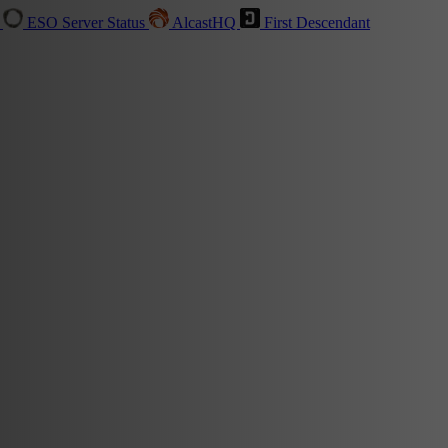
t
ESO Server Status
AlcastHQ
First Descendant