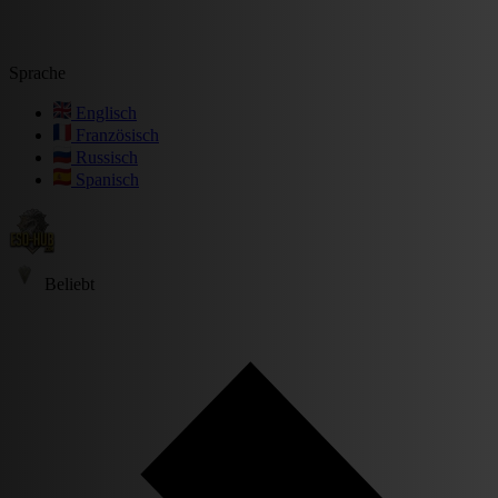
Sprache
Englisch
Französisch
Russisch
Spanisch
Beliebt