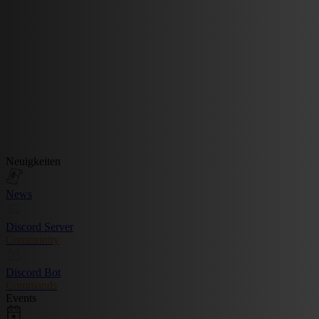
Neuigkeiten
News
Discord Server
Community
Discord Bot
Commands
Events