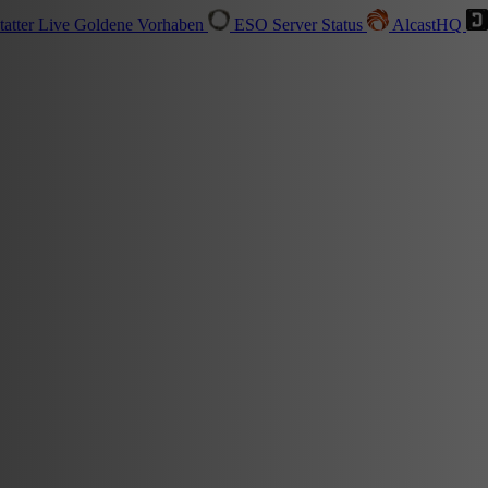
tatter
Live
Goldene Vorhaben
ESO Server Status
AlcastHQ