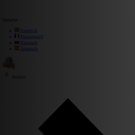
Sprache
Englisch
Französisch
Russisch
Spanisch
Beliebt