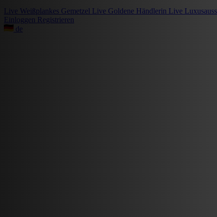
Live
Weißplankes Gemetzel
Live
Goldene Händlerin
Live
Luxusauss
Einloggen
Registrieren
de