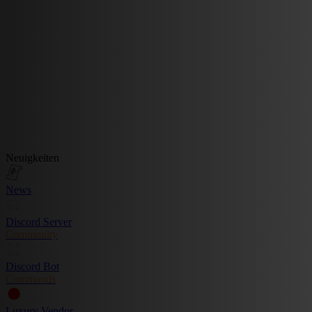
Neuigkeiten
News
Discord Server
Community
Discord Bot
Commands
Luxury Vendor