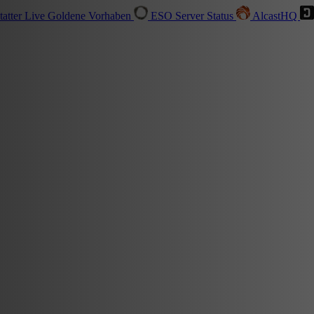
tatter
Live
Goldene Vorhaben
ESO Server Status
AlcastHQ