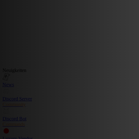
Neuigkeiten
News
Discord Server
Community
Discord Bot
Commands
Luxury Vendor