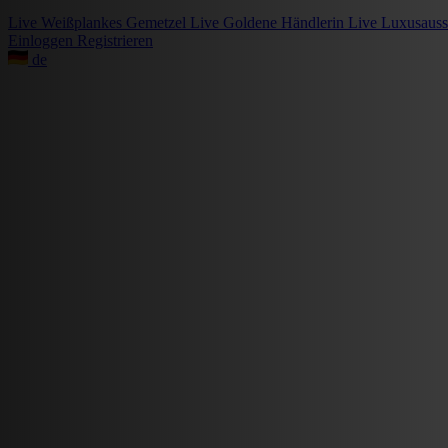
Live
Weißplankes Gemetzel
Live
Goldene Händlerin
Live
Luxusauss
Einloggen
Registrieren
de