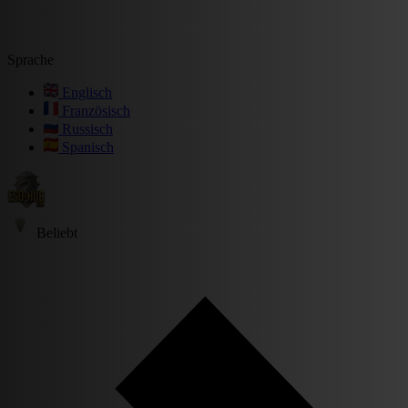
Sprache
Englisch
Französisch
Russisch
Spanisch
Beliebt