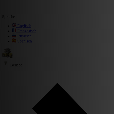
Sprache
Englisch
Französisch
Russisch
Spanisch
Beliebt