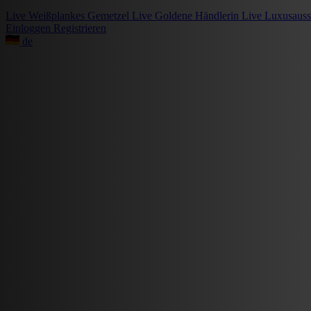
Live
Weißplankes Gemetzel
Live
Goldene Händlerin
Live
Luxusauss
Einloggen
Registrieren
de