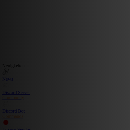
Neuigkeiten
News
Discord Server
Community
Discord Bot
Commands
Luxury Vendor