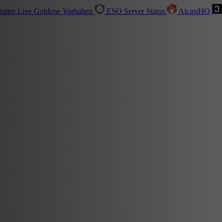
tatter
Live
Goldene Vorhaben
ESO Server Status
AlcastHQ