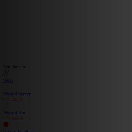
Neuigkeiten
News
Discord Server
Community
Discord Bot
Commands
Luxury Vendor