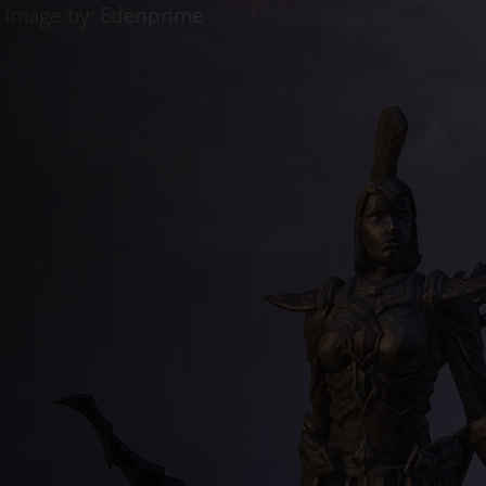
Live
Weißplankes Gemetzel
Live
Goldene Händlerin
Live
Luxusauss
Einloggen
Registrieren
de