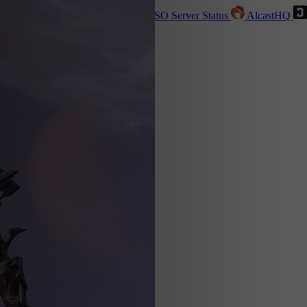
tatter
Live
Goldene Vorhaben
ESO Server Status
AlcastHQ