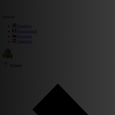
Sprache
Englisch
Französisch
Russisch
Spanisch
Beliebt