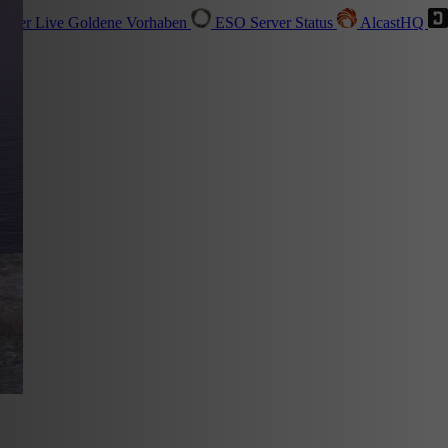
tatter
Live
Goldene Vorhaben
ESO Server Status
AlcastHQ