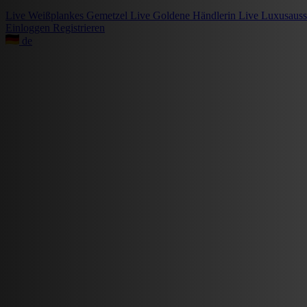
Live
Weißplankes Gemetzel
Live
Goldene Händlerin
Live
Luxusauss
Einloggen
Registrieren
de