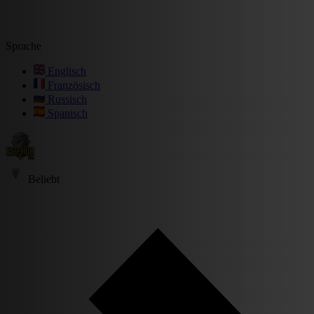
Sprache
Englisch
Französisch
Russisch
Spanisch
Beliebt