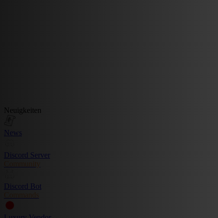
Neuigkeiten
News
Discord Server
Community
Discord Bot
Commands
Luxury Vendor