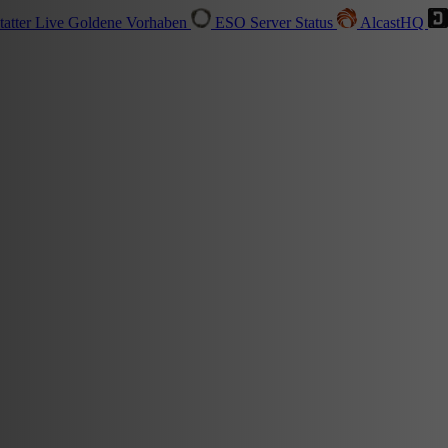
tatter
Live
Goldene Vorhaben
ESO Server Status
AlcastHQ