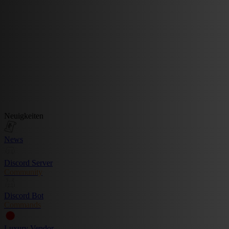
Neuigkeiten
News
Discord Server
Community
Discord Bot
Commands
Luxury Vendor