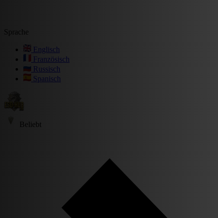
Sprache
Englisch
Französisch
Russisch
Spanisch
Beliebt