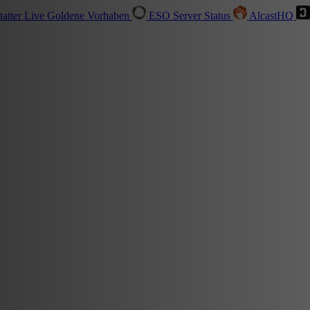
tatter
Live
Goldene Vorhaben
ESO Server Status
AlcastHQ