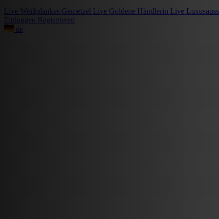
Live
Weißplankes Gemetzel
Live
Goldene Händlerin
Live
Luxusauss
Einloggen
Registrieren
de