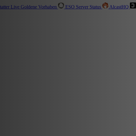
tatter
Live
Goldene Vorhaben
ESO Server Status
AlcastHQ