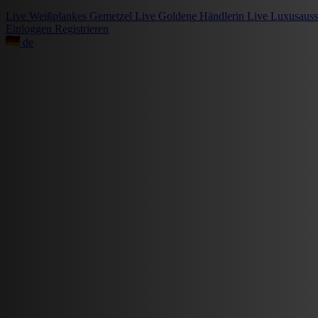
Live
Weißplankes Gemetzel
Live
Goldene Händlerin
Live
Luxusauss
Einloggen
Registrieren
de