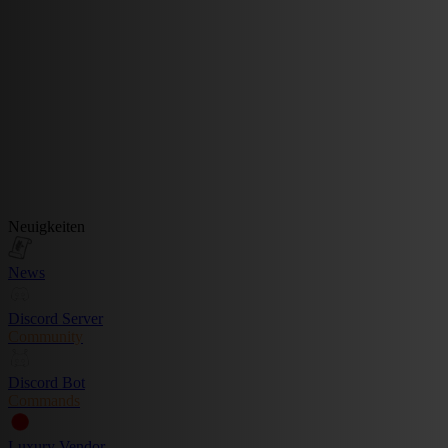
Neuigkeiten
News
Discord Server
Community
Discord Bot
Commands
Luxury Vendor