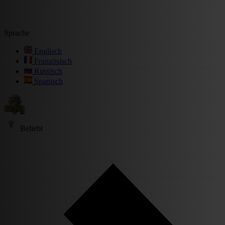
Sprache
Englisch
Französisch
Russisch
Spanisch
Beliebt