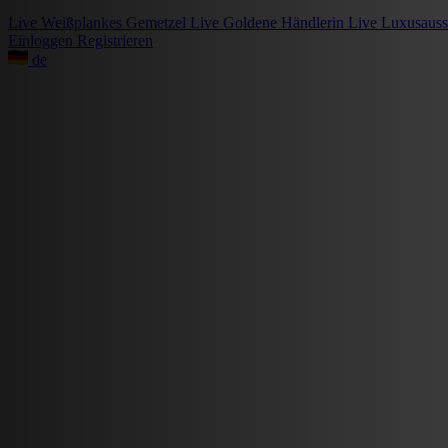
Live
Weißplankes Gemetzel
Live
Goldene Händlerin
Live
Luxusauss
Einloggen
Registrieren
de