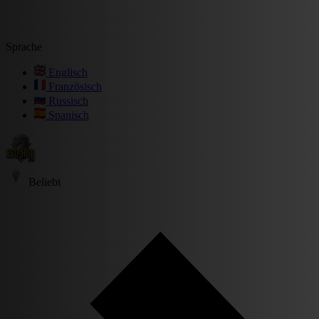
Sprache
Englisch
Französisch
Russisch
Spanisch
Beliebt