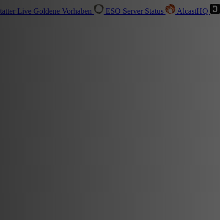
tatter
Live
Goldene Vorhaben
ESO Server Status
AlcastHQ