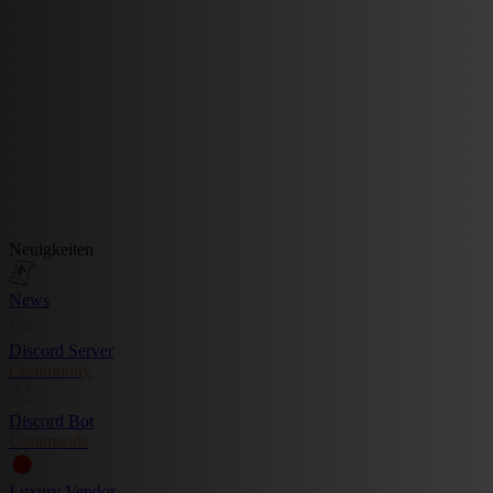
Neuigkeiten
News
Discord Server
Community
Discord Bot
Commands
Luxury Vendor