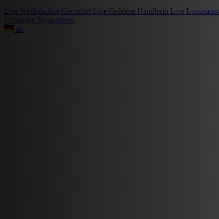
Live
Weißplankes Gemetzel
Live
Goldene Händlerin
Live
Luxusauss
Einloggen
Registrieren
de