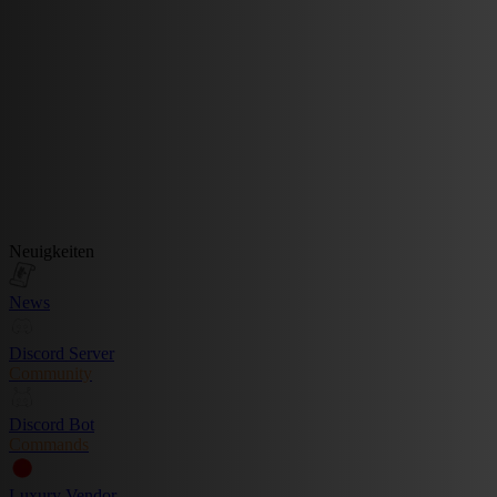
Neuigkeiten
News
Discord Server
Community
Discord Bot
Commands
Luxury Vendor