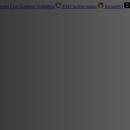
tatter
Live
Goldene Vorhaben
ESO Server Status
AlcastHQ