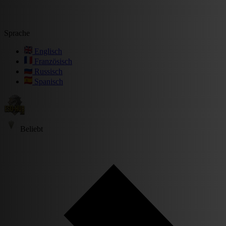
Sprache
Englisch
Französisch
Russisch
Spanisch
Beliebt