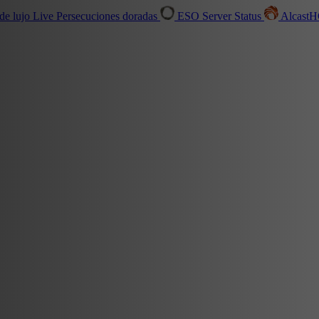
de lujo
Live
Persecuciones doradas
ESO Server Status
Alcast