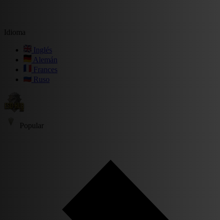
Idioma
Inglés
Alemán
Frances
Ruso
Popular