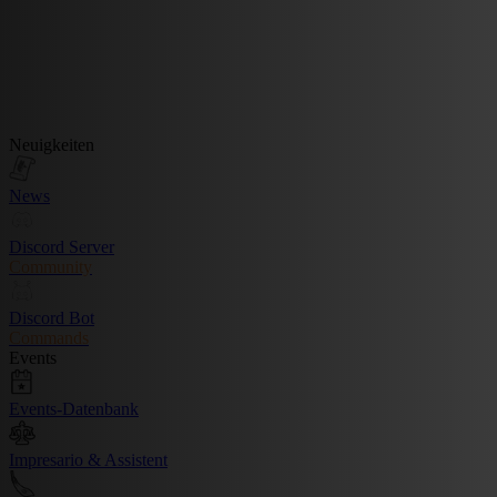
Neuigkeiten
News
Discord Server
Community
Discord Bot
Commands
Events
Events-Datenbank
Impresario & Assistent