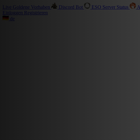
Live
Goldene Vorhaben
Discord Bot
ESO Server Status
A
Einloggen
Registrieren
de