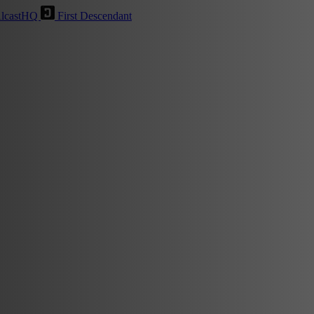
lcastHQ
First Descendant