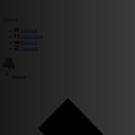
Sprache
Englisch
Französisch
Russisch
Spanisch
Beliebt