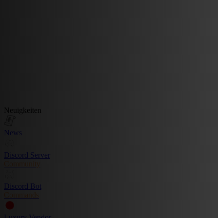
Neuigkeiten
News
Discord Server
Community
Discord Bot
Commands
Luxury Vendor