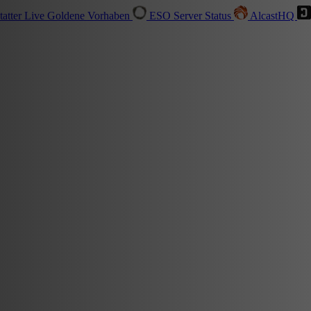
tatter
Live
Goldene Vorhaben
ESO Server Status
AlcastHQ