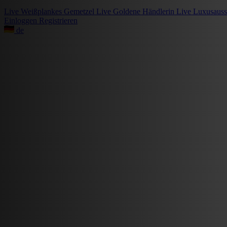
Live
Weißplankes Gemetzel
Live
Goldene Händlerin
Live
Luxusauss
Einloggen
Registrieren
de