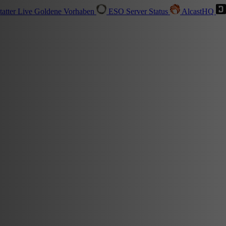
tatter
Live
Goldene Vorhaben
ESO Server Status
AlcastHQ