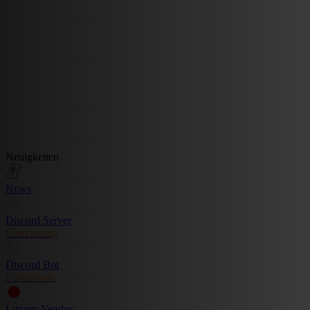
Neuigkeiten
News
Discord Server
Community
Discord Bot
Commands
Luxury Vendor