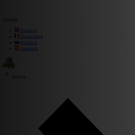
Sprache
Englisch
Französisch
Russisch
Spanisch
Beliebt