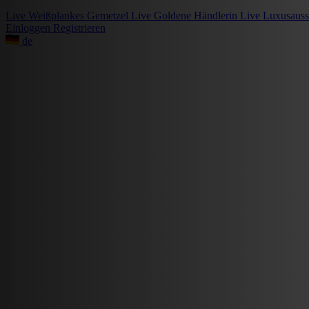
Live
Weißplankes Gemetzel
Live
Goldene Händlerin
Live
Luxusauss
Einloggen
Registrieren
de