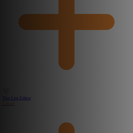
Tier List Editor
Create