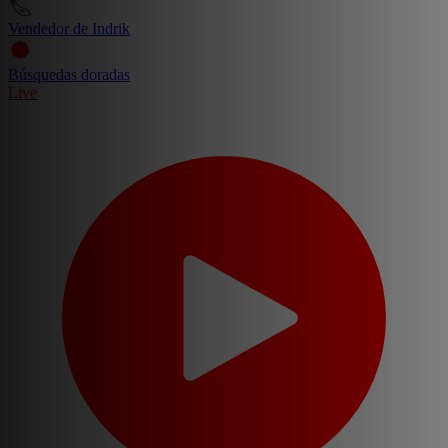
Vendedor de Indrik
Búsquedas doradas
Live