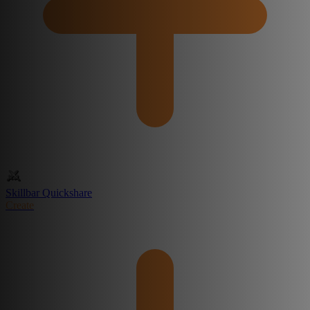
Skillbar Quickshare
Create