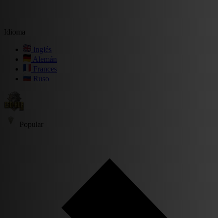
Idioma
Inglés
Alemán
Frances
Ruso
Popular