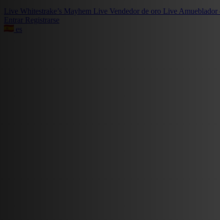
Live
Whitestrake’s Mayhem
Live
Vendedor de oro
Live
Amueblador 
Entrar
Registrarse
es