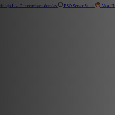
de lujo
Live
Persecuciones doradas
ESO Server Status
Alcast