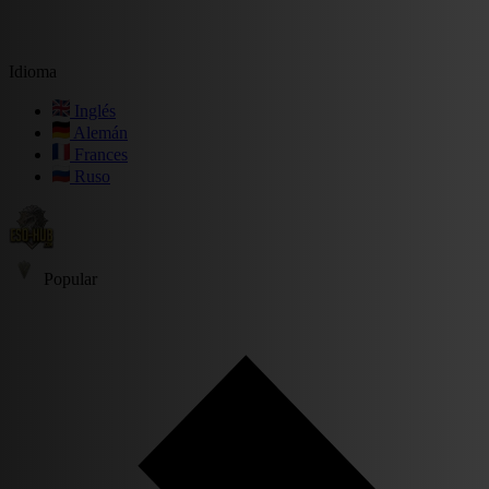
Idioma
Inglés
Alemán
Frances
Ruso
Popular