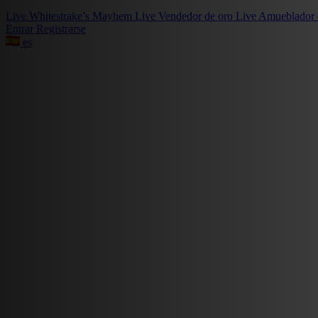
Live
Whitestrake’s Mayhem
Live
Vendedor de oro
Live
Amueblador 
Entrar
Registrarse
es