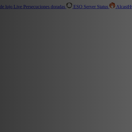
de lujo
Live
Persecuciones doradas
ESO Server Status
Alcast