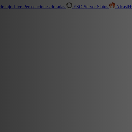
de lujo
Live
Persecuciones doradas
ESO Server Status
Alcast