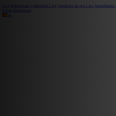
Live
Whitestrake’s Mayhem
Live
Vendedor de oro
Live
Amueblador 
Entrar
Registrarse
es