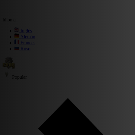
Idioma
Inglés
Alemán
Frances
Ruso
Popular