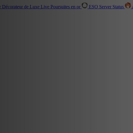
r Décorateur de Luxe
Live
Poursuites en or
ESO Server Status