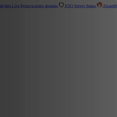
de lujo
Live
Persecuciones doradas
ESO Server Status
Alcast