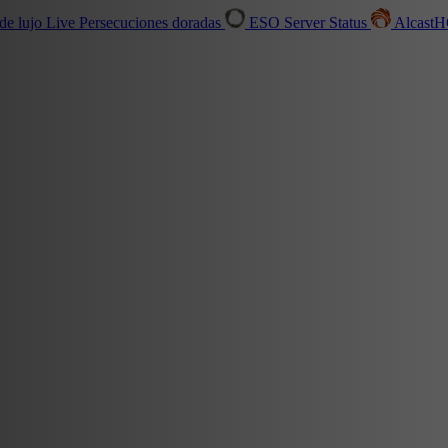
de lujo
Live
Persecuciones doradas
ESO Server Status
Alcast