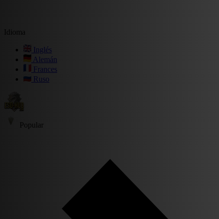
Idioma
Inglés
Alemán
Frances
Ruso
Popular