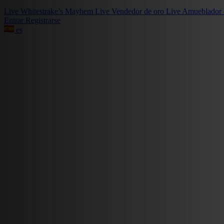
Live
Whitestrake’s Mayhem
Live
Vendedor de oro
Live
Amueblador 
Entrar
Registrarse
es