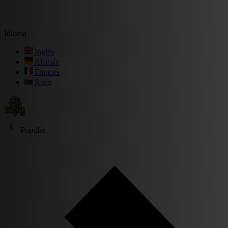
Idioma
Inglés
Alemán
Frances
Ruso
Popular