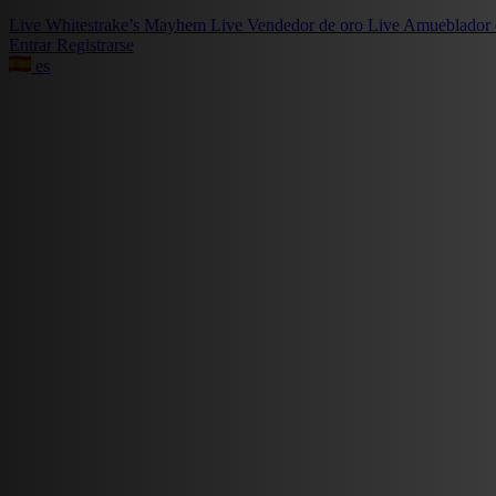
Live
Whitestrake’s Mayhem
Live
Vendedor de oro
Live
Amueblador 
Entrar
Registrarse
es