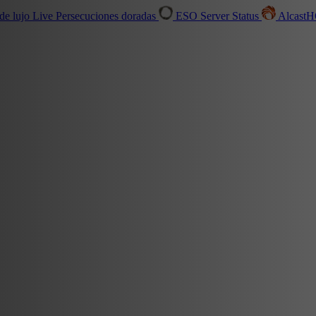
de lujo
Live
Persecuciones doradas
ESO Server Status
Alcast