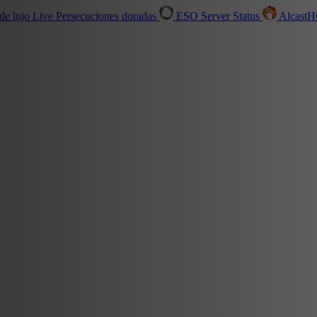
de lujo
Live
Persecuciones doradas
ESO Server Status
Alcast