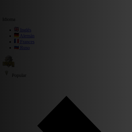
Idioma
Inglés
Alemán
Frances
Ruso
Popular