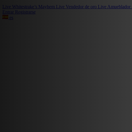
Live
Whitestrake’s Mayhem
Live
Vendedor de oro
Live
Amueblador 
Entrar
Registrarse
es