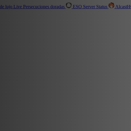
de lujo
Live
Persecuciones doradas
ESO Server Status
Alcast