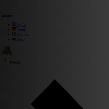
Idioma
Inglés
Alemán
Frances
Ruso
Popular