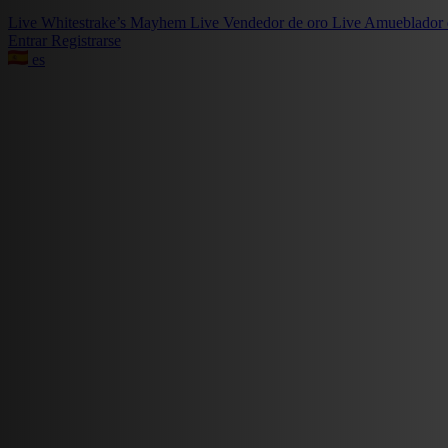
Live
Whitestrake’s Mayhem
Live
Vendedor de oro
Live
Amueblador 
Entrar
Registrarse
es