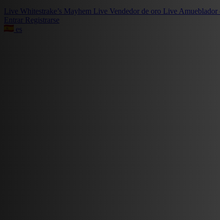
Live
Whitestrake’s Mayhem
Live
Vendedor de oro
Live
Amueblador 
Entrar
Registrarse
es