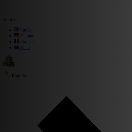
Idioma
Inglés
Alemán
Frances
Ruso
Popular