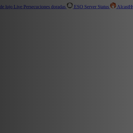
de lujo
Live
Persecuciones doradas
ESO Server Status
Alcast