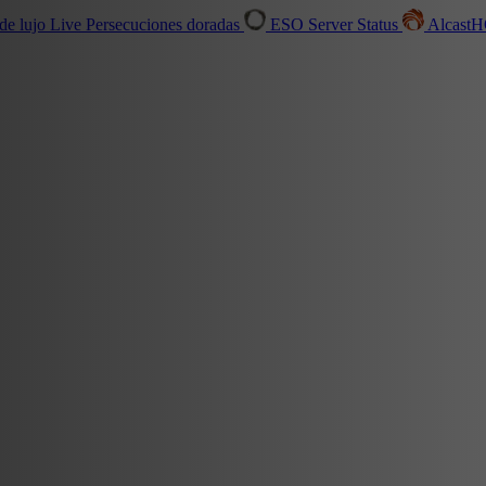
de lujo
Live
Persecuciones doradas
ESO Server Status
Alcast