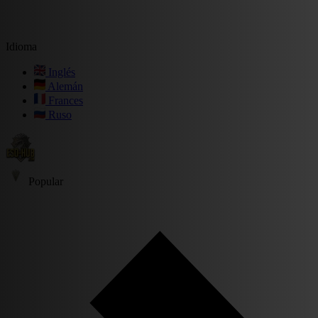
Idioma
Inglés
Alemán
Frances
Ruso
Popular