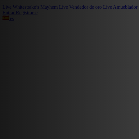
Live
Whitestrake’s Mayhem
Live
Vendedor de oro
Live
Amueblador 
Entrar
Registrarse
es