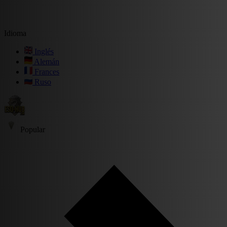
Idioma
Inglés
Alemán
Frances
Ruso
Popular