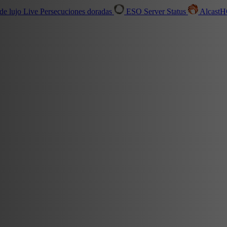
de lujo
Live
Persecuciones doradas
ESO Server Status
Alcast