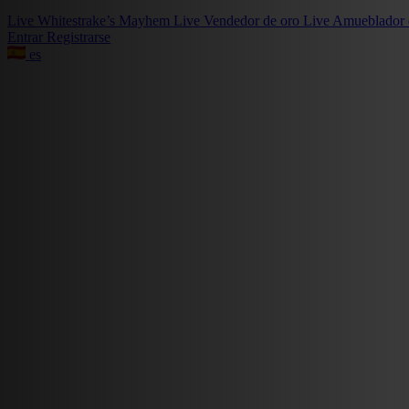
Live
Whitestrake’s Mayhem
Live
Vendedor de oro
Live
Amueblador 
Entrar
Registrarse
es