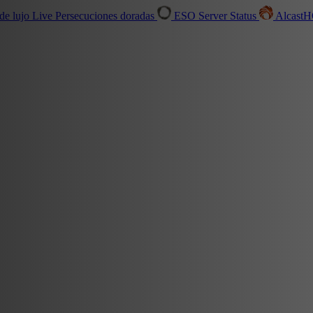
de lujo
Live
Persecuciones doradas
ESO Server Status
Alcast