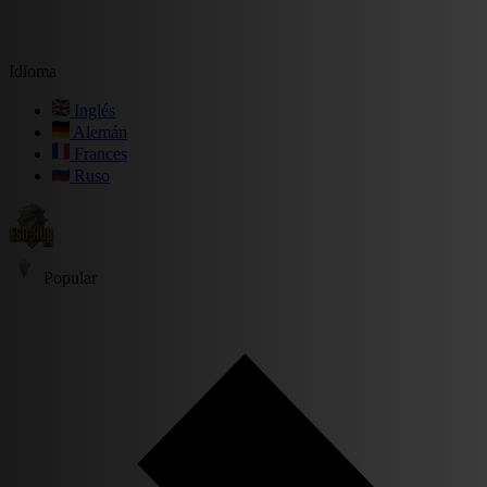
Idioma
Inglés
Alemán
Frances
Ruso
Popular