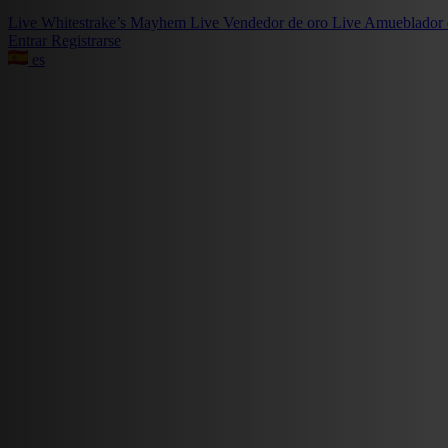
Live
Whitestrake’s Mayhem
Live
Vendedor de oro
Live
Amueblador 
Entrar
Registrarse
es