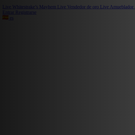
Live
Whitestrake’s Mayhem
Live
Vendedor de oro
Live
Amueblador 
Entrar
Registrarse
es