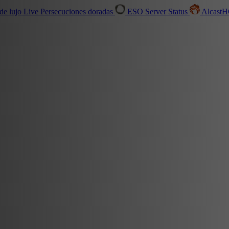
de lujo
Live
Persecuciones doradas
ESO Server Status
Alcast