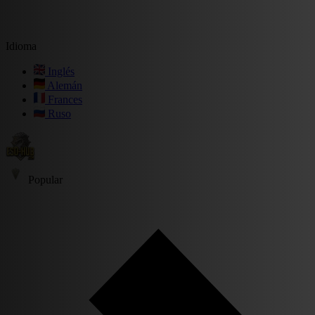
Idioma
Inglés
Alemán
Frances
Ruso
Popular