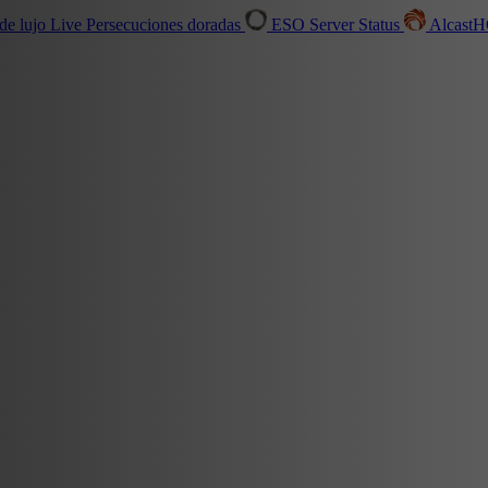
de lujo
Live
Persecuciones doradas
ESO Server Status
Alcast