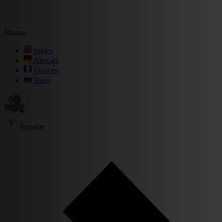
Idioma
Inglés
Alemán
Frances
Ruso
Popular