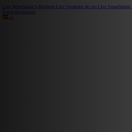
Live
Whitestrake’s Mayhem
Live
Vendedor de oro
Live
Amueblador 
Entrar
Registrarse
es