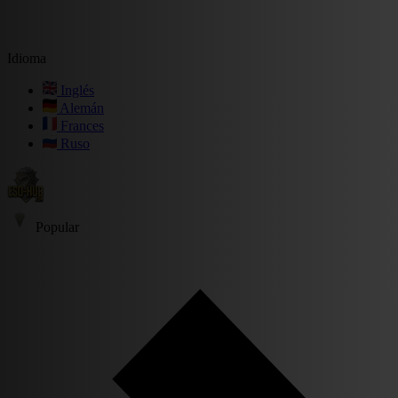
Idioma
Inglés
Alemán
Frances
Ruso
Popular