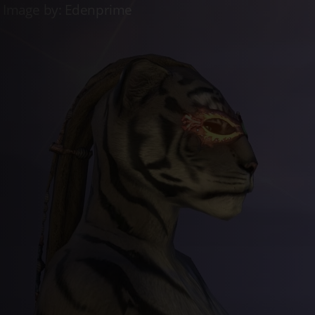
Live
Whitestrake’s Mayhem
Live
Vendedor de oro
Live
Amueblador 
Entrar
Registrarse
es